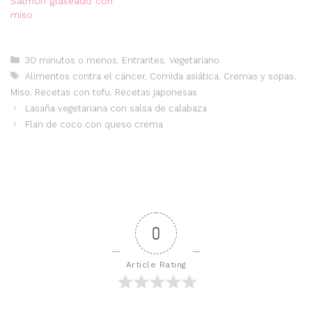
Salmón glaseado con
miso
Categorías
30 minutos o menos
,
Entrantes
,
Vegetariano
Etiquetas
Alimentos contra el cáncer
,
Comida asiática
,
Cremas y sopas
,
Miso
,
Recetas con tofu
,
Recetas japonesas
Lasaña vegetariana con salsa de calabaza
Flan de coco con queso crema
0
Article Rating