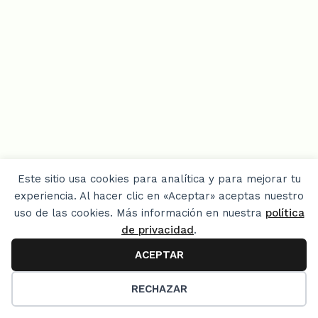
Este sitio usa cookies para analítica y para mejorar tu
experiencia. Al hacer clic en «Aceptar» aceptas nuestro
LINKS
uso de las cookies. Más información en nuestra
política
de privacidad
.
Home
Privacy Policy
ACEPTAR
1
¿Quien soy? / About me / Media Kit
RECHAZAR
Mis libros