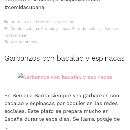
#comidacubana
Categorías
De mi Cuba
,
Entrantes
,
Vegetariano
Etiquetas
Comida cubana
,
Cremas y sopas
,
Puré de malanga
,
Recetas
vegetarianas
4 comentarios
Garbanzos con bacalao y espinacas
En Semana Santa siempre veo garbanzos con
bacalao y espinacas por doquier en las redes
sociales. Este plato se prepara mucho en
España durante esos días. Se llama potaje de
…