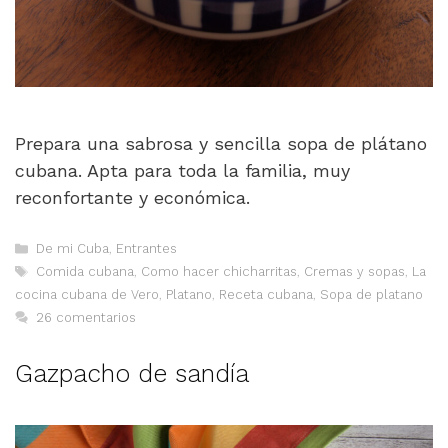
Prepara una sabrosa y sencilla sopa de plátano
cubana. Apta para toda la familia, muy
reconfortante y económica.
Categorías
De mi Cuba
,
Entrantes
Etiquetas
Comida cubana
,
Como hacer chicharritas
,
Cremas y sopas
,
La
cocina cubana de Vero
,
Platano
,
Receta cubana
,
Sopa de platano
26 comentarios
Gazpacho de sandía