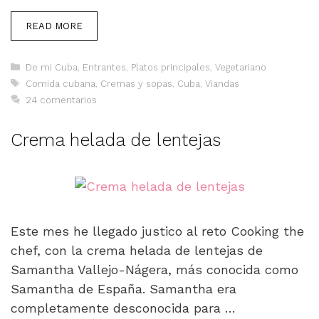
READ MORE
Categorías
De mi Cuba
,
Entrantes
,
Platos principales
,
Vegetariano
Etiquetas
Comida cubana
,
Cremas y sopas
,
Cuba
,
Viandas
24 comentarios
Crema helada de lentejas
Este mes he llegado justico al reto Cooking the
chef, con la crema helada de lentejas de
Samantha Vallejo-Nágera, más conocida como
Samantha de España. Samantha era
completamente desconocida para …