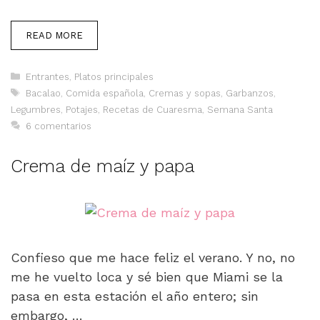
READ MORE
Categorías
Entrantes
,
Platos principales
Etiquetas
Bacalao
,
Comida española
,
Cremas y sopas
,
Garbanzos
,
Legumbres
,
Potajes
,
Recetas de Cuaresma
,
Semana Santa
6 comentarios
Crema de maíz y papa
Confieso que me hace feliz el verano. Y no, no
me he vuelto loca y sé bien que Miami se la
pasa en esta estación el año entero; sin
embargo, …