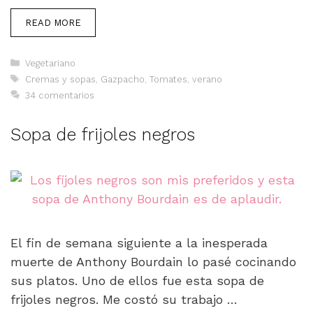
READ MORE
Categorías
Vegetariano
Etiquetas
Cremas y sopas
,
Gazpacho
,
Tomates
,
verano
34 comentarios
Sopa de frijoles negros
El fin de semana siguiente a la inesperada
muerte de Anthony Bourdain lo pasé cocinando
sus platos. Uno de ellos fue esta sopa de
frijoles negros. Me costó su trabajo …