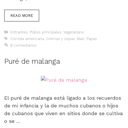
READ MORE
Categorías
Entrantes
,
Platos principales
,
Vegetariano
Etiquetas
Comida americana
,
Cremas y sopas
,
Maíz
,
Papas
8 comentarios
Puré de malanga
El puré de malanga está ligado a los recuerdos
de mi infancia y la de muchos cubanos o hijos
de cubanos que viven en sitios donde se cultiva
o se …