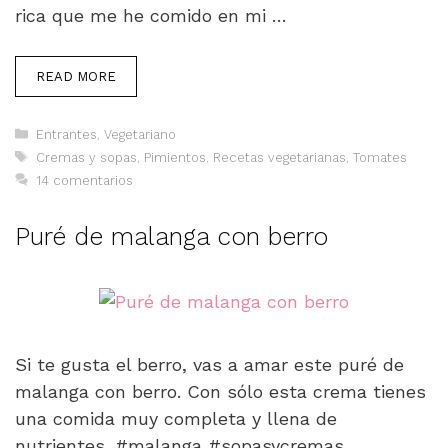
rica que me he comido en mi …
READ MORE
Categorías
Entrantes
,
Vegetariano
Etiquetas
Cremas y sopas
,
Pimientos
,
Recetas vegetarianas
,
Tomates
14 comentarios
Puré de malanga con berro
Si te gusta el berro, vas a amar este puré de
malanga con berro. Con sólo esta crema tienes
una comida muy completa y llena de
nutrientes. #malanga #sopasycremas