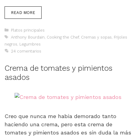
READ MORE
Categorías
Platos principales
Etiquetas
Anthony Bourdain
,
Cooking the Chef
,
Cremas y sopas
,
Frijoles
negros
,
Legumbres
24 comentarios
Crema de tomates y pimientos
asados
Creo que nunca me había demorado tanto
haciendo una crema, pero esta crema de
tomates y pimientos asados es sin duda la más