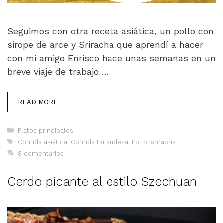
Seguimos con otra receta asiática, un pollo con
sirope de arce y Sriracha que aprendí a hacer
con mi amigo Enrisco hace unas semanas en un
breve viaje de trabajo …
READ MORE
Categorías
Platos principales
Etiquetas
Comida asiática
,
Comida tailandesa
,
Pollo
,
sriracha
8 comentarios
Cerdo picante al estilo Szechuan