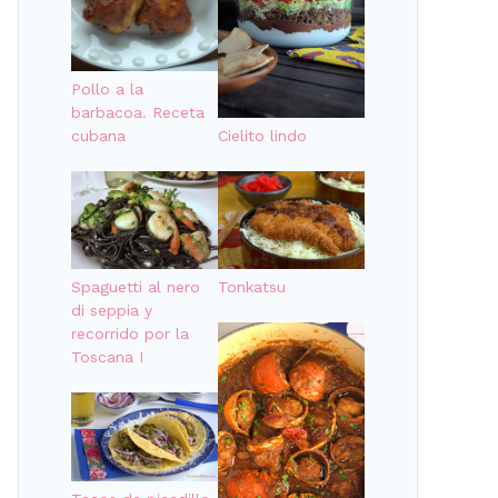
Pollo a la
barbacoa. Receta
Cielito lindo
cubana
Tonkatsu
Spaguetti al nero
di seppia y
recorrido por la
Toscana I