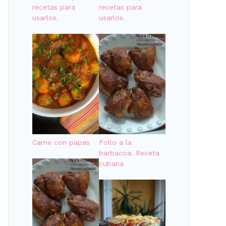
recetas para
recetas para
usarlos.
usarlos.
Pollo a la
Carne con papas
barbacoa. Receta
cubana