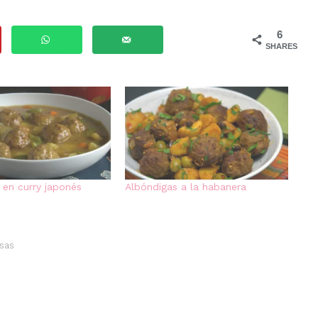
6
SHARES
 en curry japonés
Albóndigas a la habanera
sas