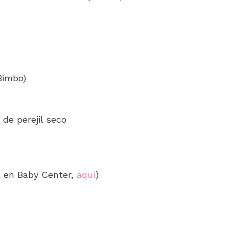
Bimbo)
 de perejil seco
a en Baby Center,
aquí
)