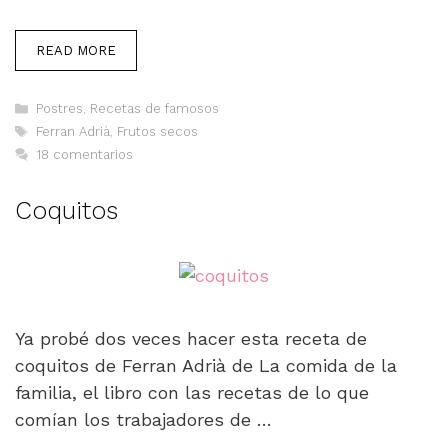
READ MORE
Categorías
Postres
,
Recetas de famosos
Etiquetas
Ferran Adrià
,
Frutos secos
18 comentarios
Coquitos
Ya probé dos veces hacer esta receta de
coquitos de Ferran Adrià de La comida de la
familia, el libro con las recetas de lo que
comían los trabajadores de …