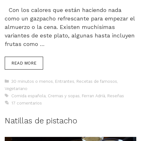
Con los calores que están haciendo nada
como un gazpacho refrescante para empezar el
almuerzo o la cena. Existen muchísimas
variantes de este plato, algunas hasta incluyen
frutas como …
READ MORE
Categorías
30 minutos o menos
,
Entrantes
,
Recetas de famosos
,
Vegetariano
Etiquetas
Comida española
,
Cremas y sopas
,
Ferran Adrià
,
Reseñas
17 comentarios
Natillas de pistacho