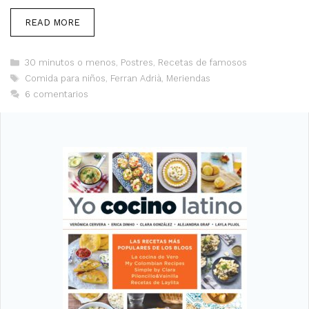
READ MORE
Categorías
30 minutos o menos
,
Postres
,
Recetas de famosos
Etiquetas
Comida para niños
,
Ferran Adrià
,
Meriendas
6 comentarios