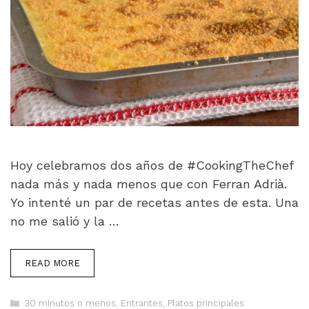
Hoy celebramos dos años de #CookingTheChef
nada más y nada menos que con Ferran Adrià.
Yo intenté un par de recetas antes de esta. Una
no me salió y la …
READ MORE
Categorías
30 minutos o menos
,
Entrantes
,
Platos principales