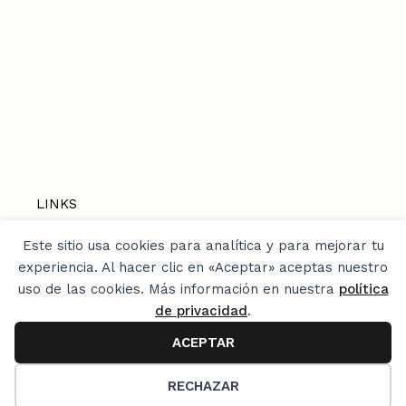
LINKS
Este sitio usa cookies para analítica y para mejorar tu
Home
experiencia. Al hacer clic en «Aceptar» aceptas nuestro
Privacy Policy
uso de las cookies. Más información en nuestra
política
¿Quien soy? / About me / Media Kit
de privacidad
.
Mis libros
ACEPTAR
RECHAZAR
© 2026 LACOCINADEVERO.COM