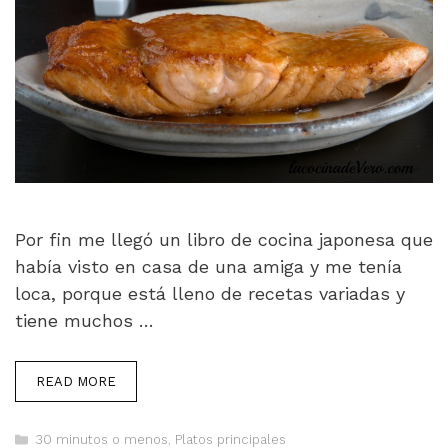
Por fin me llegó un libro de cocina japonesa que
había visto en casa de una amiga y me tenía
loca, porque está lleno de recetas variadas y
tiene muchos …
READ MORE
Categorías
30 minutos o menos
,
Platos principales