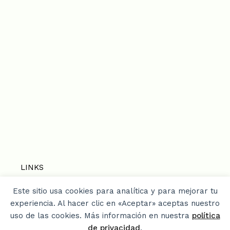
LINKS
Este sitio usa cookies para analítica y para mejorar tu
Home
experiencia. Al hacer clic en «Aceptar» aceptas nuestro
Privacy Policy
uso de las cookies. Más información en nuestra
política
¿Quien soy? / About me / Media Kit
de privacidad
.