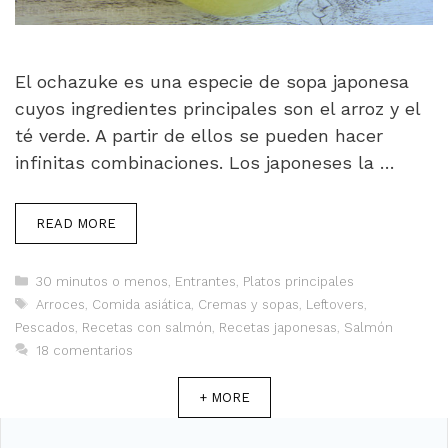
El ochazuke es una especie de sopa japonesa
cuyos ingredientes principales son el arroz y el
té verde. A partir de ellos se pueden hacer
infinitas combinaciones. Los japoneses la …
READ MORE
Categorías
30 minutos o menos
,
Entrantes
,
Platos principales
Etiquetas
Arroces
,
Comida asiática
,
Cremas y sopas
,
Leftovers
,
Pescados
,
Recetas con salmón
,
Recetas japonesas
,
Salmón
18 comentarios
+ MORE