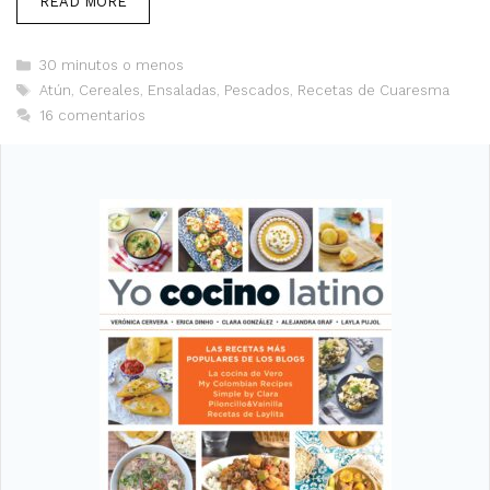
READ MORE
Categorías
30 minutos o menos
Etiquetas
Atún
,
Cereales
,
Ensaladas
,
Pescados
,
Recetas de Cuaresma
16 comentarios