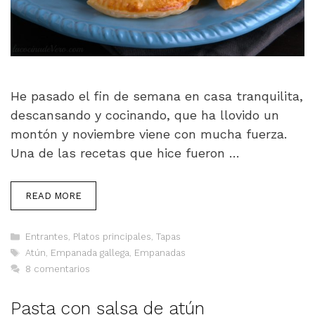
He pasado el fin de semana en casa tranquilita,
descansando y cocinando, que ha llovido un
montón y noviembre viene con mucha fuerza.
Una de las recetas que hice fueron …
READ MORE
Categorías
Entrantes
,
Platos principales
,
Tapas
Etiquetas
Atún
,
Empanada gallega
,
Empanadas
8 comentarios
Pasta con salsa de atún