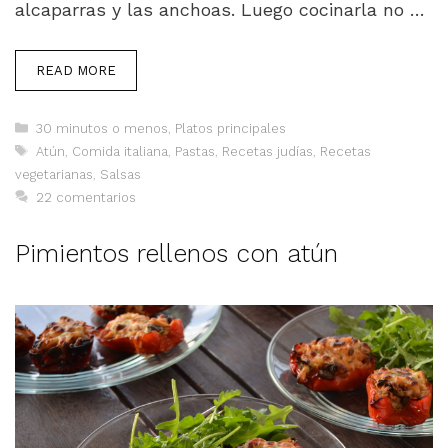
alcaparras y las anchoas. Luego cocinarla no …
READ MORE
Categorías
30 minutos o menos
,
Platos principales
Etiquetas
Atún
,
Comida italiana
,
Pastas
,
Recetas judías
,
Recetas
vegetarianas
,
Salsas
22 comentarios
Pimientos rellenos con atún