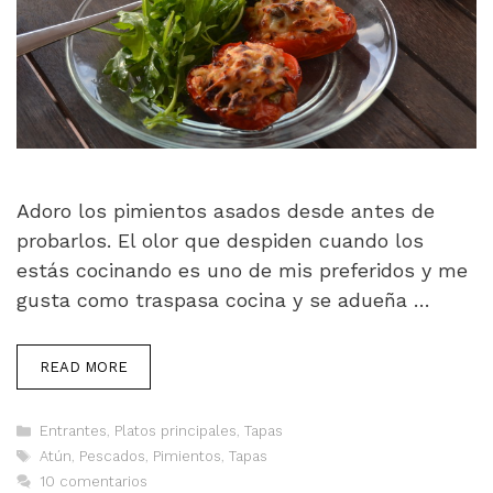
Adoro los pimientos asados desde antes de
probarlos. El olor que despiden cuando los
estás cocinando es uno de mis preferidos y me
gusta como traspasa cocina y se adueña …
READ MORE
Categorías
Entrantes
,
Platos principales
,
Tapas
Etiquetas
Atún
,
Pescados
,
Pimientos
,
Tapas
10 comentarios