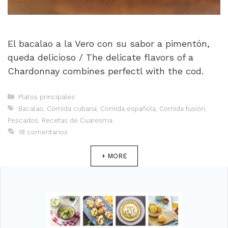
El bacalao a la Vero con su sabor a pimentón,
queda delicioso / The delicate flavors of a
Chardonnay combines perfectl with the cod.
Categorías
Platos principales
Etiquetas
Bacalao
,
Comida cubana
,
Comida española
,
Comida fusión
,
Pescados
,
Recetas de Cuaresma
18 comentarios
+ MORE