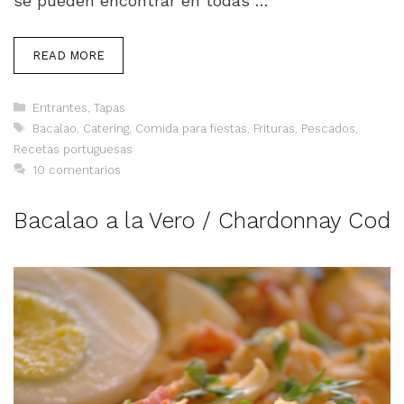
se pueden encontrar en todas …
READ MORE
Categorías
Entrantes
,
Tapas
Etiquetas
Bacalao
,
Catering
,
Comida para fiestas
,
Frituras
,
Pescados
,
Recetas portuguesas
10 comentarios
Bacalao a la Vero / Chardonnay Cod