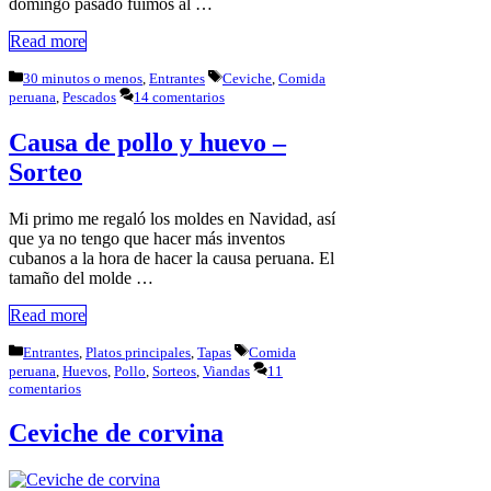
domingo pasado fuimos al …
Read more
Categorías
Etiquetas
30 minutos o menos
,
Entrantes
Ceviche
,
Comida
peruana
,
Pescados
14 comentarios
Causa de pollo y huevo –
Sorteo
Mi primo me regaló los moldes en Navidad, así
que ya no tengo que hacer más inventos
cubanos a la hora de hacer la causa peruana. El
tamaño del molde …
Read more
Categorías
Etiquetas
Entrantes
,
Platos principales
,
Tapas
Comida
peruana
,
Huevos
,
Pollo
,
Sorteos
,
Viandas
11
comentarios
Ceviche de corvina