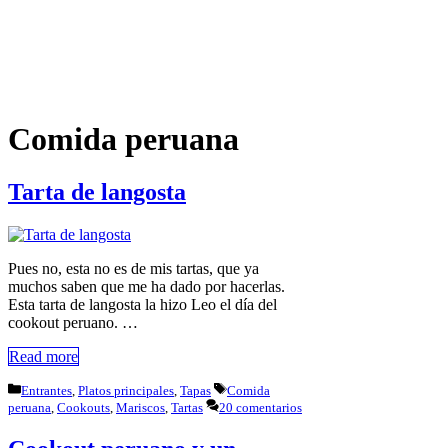
Comida peruana
Tarta de langosta
Pues no, esta no es de mis tartas, que ya
muchos saben que me ha dado por hacerlas.
Esta tarta de langosta la hizo Leo el día del
cookout peruano. …
Read more
Categorías
Etiquetas
Entrantes
,
Platos principales
,
Tapas
Comida
peruana
,
Cookouts
,
Mariscos
,
Tartas
20 comentarios