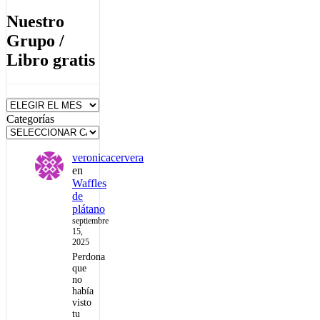
Nuestro
Grupo /
Libro gratis
Archivos
Categorías
veronicacervera
en
Waffles
de
plátano
septiembre
15,
2025
Perdona
que
no
había
visto
tu