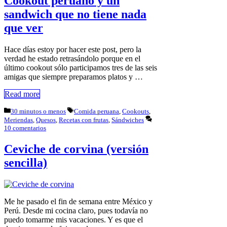
Cookout peruano y un
sandwich que no tiene nada
que ver
Hace días estoy por hacer este post, pero la
verdad he estado retrasándolo porque en el
último cookout sólo participamos tres de las seis
amigas que siempre preparamos platos y …
Read more
Categorías
Etiquetas
30 minutos o menos
Comida peruana
,
Cookouts
,
Meriendas
,
Quesos
,
Recetas con frutas
,
Sándwiches
10 comentarios
Ceviche de corvina (versión
sencilla)
Me he pasado el fin de semana entre México y
Perú. Desde mi cocina claro, pues todavía no
puedo tomarme mis vacaciones. Y es que el