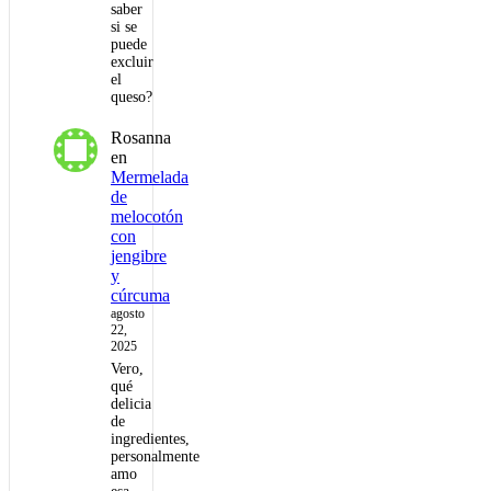
saber
si se
puede
excluir
el
queso?
Rosanna
en
Mermelada
de
melocotón
con
jengibre
y
cúrcuma
agosto
22,
2025
Vero,
qué
delicia
de
ingredientes,
personalmente
amo