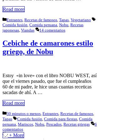
Read more
Categorías
Etiquetas
Entrantes
,
Recetas de famosos
,
Tapas
,
Vegetariano
Comida fusión
,
Comida peruana
,
Nobu
,
Recetas
japonesas
,
Viandas
14 comentarios
Cebiche de camarones estilo
griego, de Nobu
Estoy «in love» con el libro NOBU WEST, así
que el viernes pasado, que fue el cumpleaños
60 de mi padre, le hice unas cuantas receticas
sacadas de ahí. A …
Read more
Categorías
30 minutos o menos
,
Entrantes
,
Recetas de famosos
,
Etiquetas
Tapas
Comida fusión
,
Comida para fiestas
,
Comida
peruana
,
Mariscos
,
Nobu
,
Pescados
,
Recetas griegas
6
comentarios
+ More