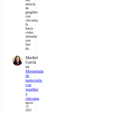
esa
mezcla
de
gengibre
con
cúrcuma,
la
hacía
como
infusión
con
flor
de…
Maribel
García
en
Mermelada
de
melocotón
con
jengibre
y
cúrcuma
agosto
12,
2025