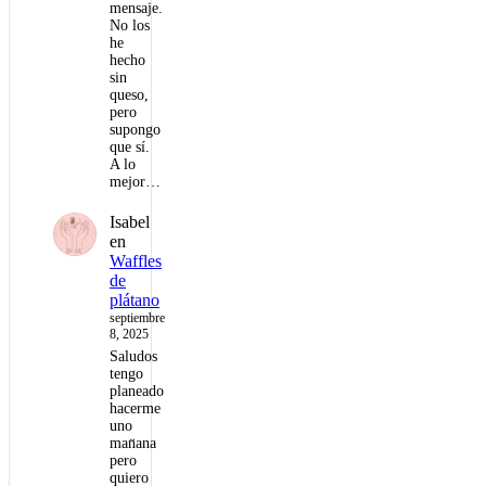
mensaje.
No los
he
hecho
sin
queso,
pero
supongo
que sí.
A lo
mejor…
Isabel
en
Waffles
de
plátano
septiembre
8, 2025
Saludos
tengo
planeado
hacerme
uno
man̈ana
pero
quiero