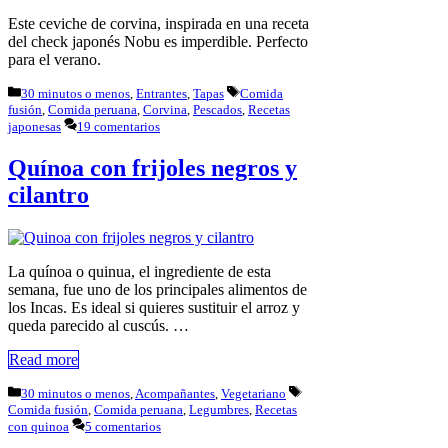
Este ceviche de corvina, inspirada en una receta
del check japonés Nobu es imperdible. Perfecto
para el verano.
Categorías
Etiquetas
30 minutos o menos
,
Entrantes
,
Tapas
Comida
fusión
,
Comida peruana
,
Corvina
,
Pescados
,
Recetas
japonesas
19 comentarios
Quínoa con frijoles negros y
cilantro
La quínoa o quinua, el ingrediente de esta
semana, fue uno de los principales alimentos de
los Incas. Es ideal si quieres sustituir el arroz y
queda parecido al cuscús. …
Read more
Categorías
Etiquetas
30 minutos o menos
,
Acompañantes
,
Vegetariano
Comida fusión
,
Comida peruana
,
Legumbres
,
Recetas
con quinoa
5 comentarios