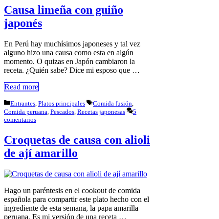
Causa limeña con guiño
japonés
En Perú hay muchísimos japoneses y tal vez
alguno hizo una causa como esta en algún
momento. O quizas en Japón cambiaron la
receta. ¿Quién sabe? Dice mi esposo que …
Read more
Categorías
Etiquetas
Entrantes
,
Platos principales
Comida fusión
,
Comida peruana
,
Pescados
,
Recetas japonesas
5
comentarios
Croquetas de causa con alioli
de ají amarillo
Hago un paréntesis en el cookout de comida
española para compartir este plato hecho con el
ingrediente de esta semana, la papa amarilla
peruana. Es mi versión de una receta …