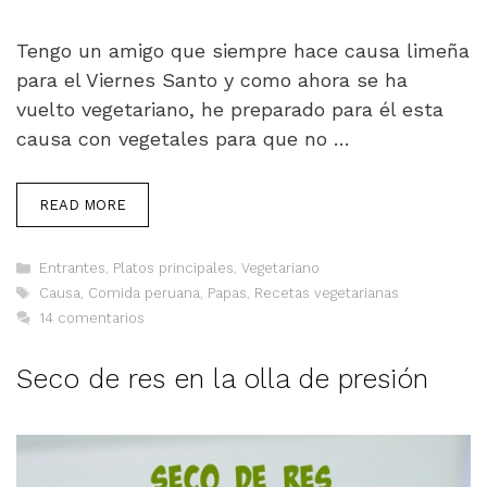
Tengo un amigo que siempre hace causa limeña
para el Viernes Santo y como ahora se ha
vuelto vegetariano, he preparado para él esta
causa con vegetales para que no …
READ MORE
Categorías
Entrantes
,
Platos principales
,
Vegetariano
Etiquetas
Causa
,
Comida peruana
,
Papas
,
Recetas vegetarianas
14 comentarios
Seco de res en la olla de presión