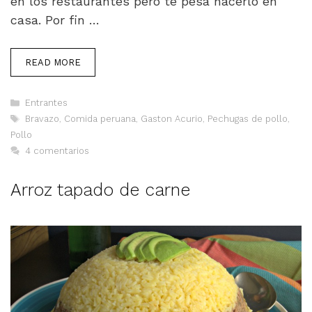
en los restaurantes pero te pesa hacerlo en
casa. Por fin …
READ MORE
Categorías
Entrantes
Etiquetas
Bravazo
,
Comida peruana
,
Gaston Acurio
,
Pechugas de pollo
,
Pollo
4 comentarios
Arroz tapado de carne