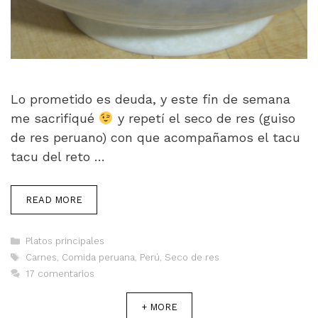
Lo prometido es deuda, y este fin de semana
me sacrifiqué
y repetí el seco de res (guiso
de res peruano) con que acompañamos el tacu
tacu del reto …
READ MORE
Categorías
Platos principales
Etiquetas
Carnes
,
Comida peruana
,
Perú
,
Seco de res
17 comentarios
+ MORE