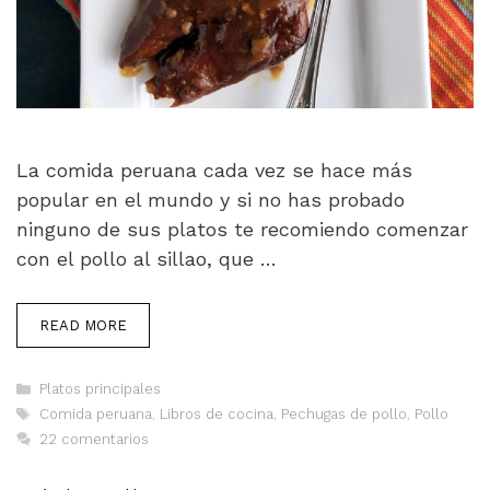
La comida peruana cada vez se hace más
popular en el mundo y si no has probado
ninguno de sus platos te recomiendo comenzar
con el pollo al sillao, que …
READ MORE
Categorías
Platos principales
Etiquetas
Comida peruana
,
Libros de cocina
,
Pechugas de pollo
,
Pollo
22 comentarios