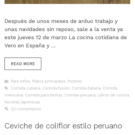
Después de unos meses de arduo trabajo y
unas navidades sin reposo, sale a la venta ya
este jueves 12 de marzo La cocina cotidiana de
Vero en España y …
READ MORE
Categorías
Para niños
,
Platos principales
,
Postres
Etiquetas
Comida cubana
,
Comida fusión
,
Comida italiana
,
Comida
mexicana
,
Comida para fiestas
,
Comida peruana
,
Libros de cocina
,
Recetas japonesas
22 comentarios
Ceviche de coliflor estilo peruano