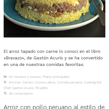
El arroz tapado con carne lo conocí en el libro
«Bravazo», de Gastón Acurio y se ha convertido
en una de nuestras comidas favoritas.
Categorías
30 minutos o menos
,
Platos principales
Etiquetas
Arroces
,
Carnes
,
Cocina Latina
,
Comida peruana
,
Cooking the
Chef
,
Gaston Acurio
,
Picadillo
39 comentarios
Arroz con pollo peruano al estilo de